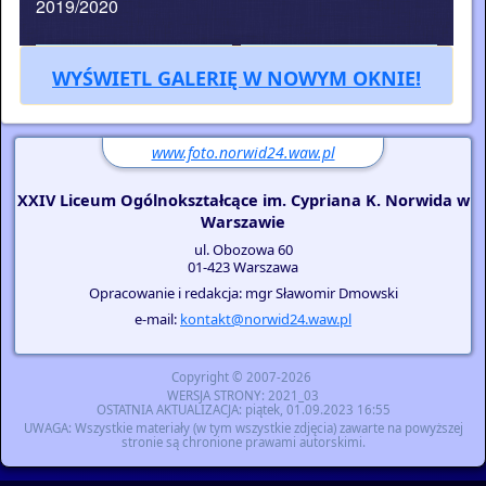
WYŚWIETL GALERIĘ W NOWYM OKNIE!
www.foto.norwid24.waw.pl
XXIV Liceum Ogólnokształcące im. Cypriana K. Norwida w
Warszawie
ul. Obozowa 60
01-423 Warszawa
Opracowanie i redakcja: mgr Sławomir Dmowski
e-mail:
kontakt@norwid24.waw.pl
Copyright © 2007-2026
WERSJA STRONY
: 2021_03
OSTATNIA AKTUALIZACJA
:
piątek, 01.09.2023 16:55
UWAGA
: Wszystkie materiały (w tym wszystkie zdjęcia) zawarte na powyższej
stronie są chronione prawami autorskimi.