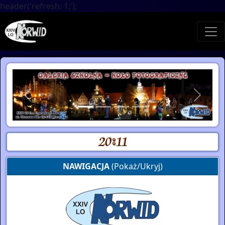
header('refresh: 1;');
Poprzednie
Następ
NAWIGACJA
(Pokaż/Ukryj)